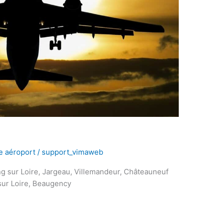
te aéroport
/
support_vimaweb
g sur Loire, Jargeau, Villemandeur, Châteauneuf
y sur Loire, Beaugency