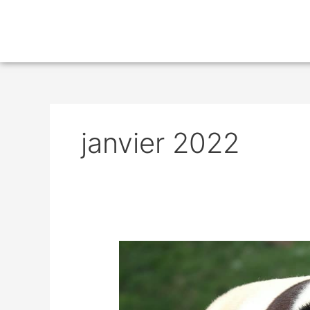
janvier 2022
Navette
châteaux
de
la