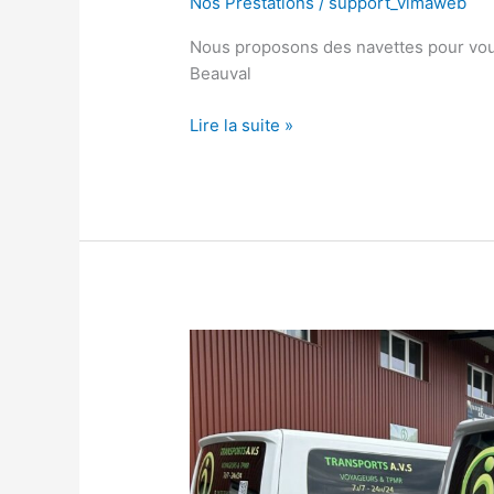
Nos Prestations
/
support_vimaweb
Nous proposons des navettes pour vous 
Beauval
Lire la suite »
Transport
événementiel