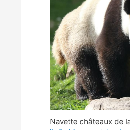
Loire
et
tourisme
Navette châteaux de la