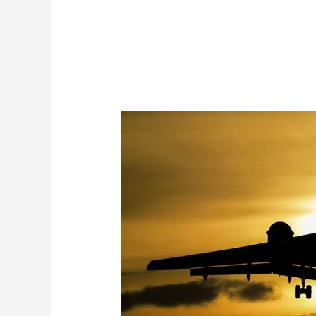
41
–
Loir
et
Cher