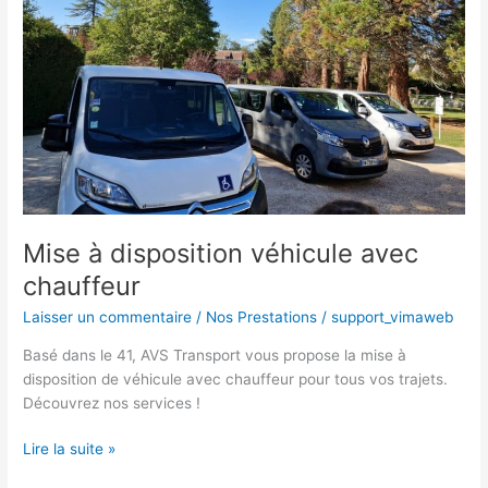
chauffeur
Mise à disposition véhicule avec
chauffeur
Laisser un commentaire
/
Nos Prestations
/
support_vimaweb
Basé dans le 41, AVS Transport vous propose la mise à
disposition de véhicule avec chauffeur pour tous vos trajets.
Découvrez nos services !
Lire la suite »