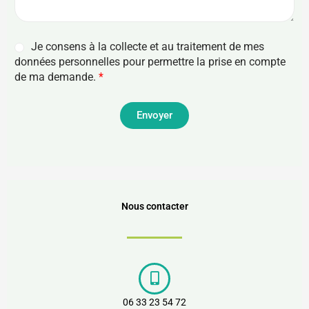
l
*
m
*
m
e
A
Je consens à la collecte et au traitement de mes
n
c
données personnelles pour permettre la prise en compte
t
c
a
de ma demande.
*
o
i
r
r
d
Envoyer
e
R
o
G
u
P
m
D
e
*
s
s
Nous contacter
a
g
e
*
06 33 23 54 72