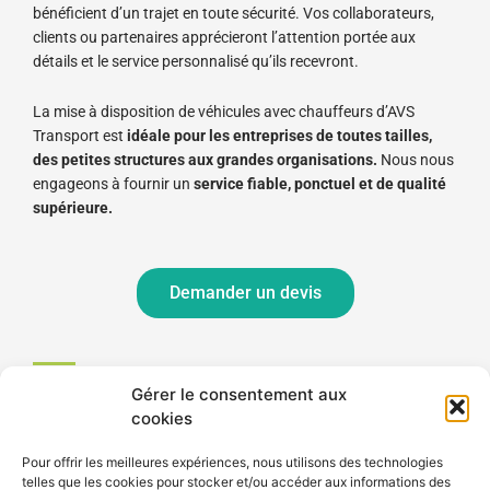
bénéficient d’un trajet en toute sécurité. Vos collaborateurs,
clients ou partenaires apprécieront l’attention portée aux
détails et le service personnalisé qu’ils recevront.
La mise à disposition de véhicules avec chauffeurs d’AVS
Transport est
idéale pour les entreprises de toutes tailles,
des petites structures aux grandes organisations.
Nous nous
engageons à fournir un
service fiable, ponctuel et de qualité
supérieure.
Demander un devis
Gérer le consentement aux
cookies
Transport touristique : votre véhicule de tourisme avec
chauffeur
Pour offrir les meilleures expériences, nous utilisons des technologies
Vous organisez des
sorties
? Vous organisez des
voyages
telles que les cookies pour stocker et/ou accéder aux informations des