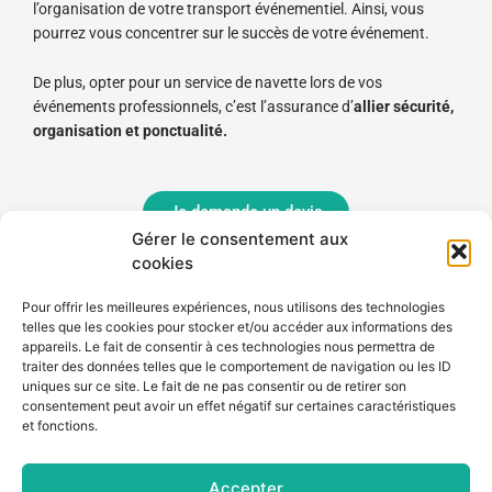
l’organisation de votre transport événementiel. Ainsi, vous
pourrez vous concentrer sur le succès de votre événement.
De plus, opter pour un service de navette lors de vos
événements professionnels, c’est l’assurance d’
allier sécurité,
organisation et ponctualité.
Je demande un devis
Gérer le consentement aux
cookies
Transport événementiel privé
Pour offrir les meilleures expériences, nous utilisons des technologies
Un service de navette pour vos événements privés (mariages,
telles que les cookies pour stocker et/ou accéder aux informations des
evjf ou evjg, réunion de famille, soirée privée…), vous offre
appareils. Le fait de consentir à ces technologies nous permettra de
sérénité et tranquillité d’esprit.
traiter des données telles que le comportement de navigation ou les ID
uniques sur ce site. Le fait de ne pas consentir ou de retirer son
consentement peut avoir un effet négatif sur certaines caractéristiques
La mise à disposition de véhicules avec chauffeurs offre une
et fonctions.
véritable sécurité. Ils seront
en charge des trajets entre les
lieux de vos événements et les situations géographiques de
vos invités.
Accepter