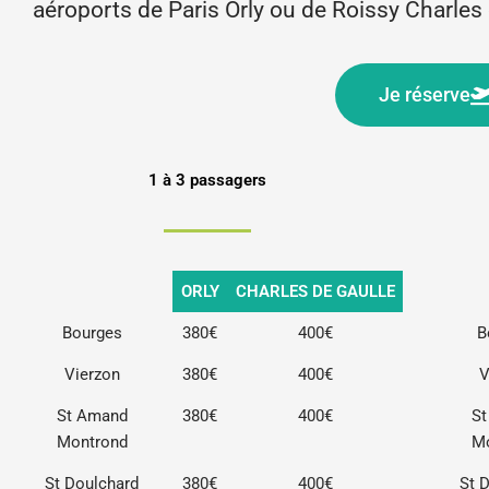
aéroports de Paris Orly ou de Roissy Charles 
Je réserve
1 à 3 passagers
ORLY
CHARLES DE GAULLE
Bourges
380€
400€
B
Vierzon
380€
400€
V
St Amand
380€
400€
S
Montrond
M
St Doulchard
380€
400€
St 