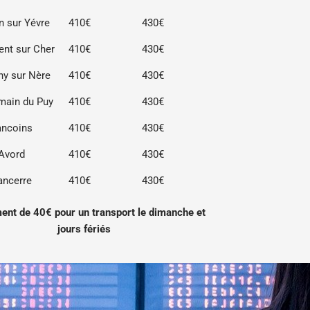
 sur Yévre
410€
430€
rent sur Cher
410€
430€
ny sur Nère
410€
430€
main du Puy
410€
430€
ancoins
410€
430€
Avord
410€
430€
ancerre
410€
430€
ent de 40€ pour un transport le dimanche et
jours fériés