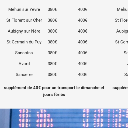
Mehun sur Yévre
380€
400€
Mehun
St Florent sur Cher
380€
400€
St Flo
Aubigny sur Nère
380€
400€
Aubig
St Germain du Puy
380€
400€
St Ger
Sancoins
380€
400€
S
Avord
380€
400€
Sancerre
380€
400€
S
supplément de 40€ pour un transport le dimanche et
supplém
jours fériés