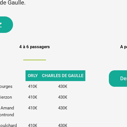
de Gaulle.
4 à 6 passagers
A p
ORLY
CHARLES DE GAULLE
De
ourges
410€
430€
ierzon
410€
430€
t Amand
410€
430€
ontrond
Doulchard
410€
430€