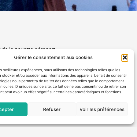
 de la navette aéroport
l’aéroport d’Orly ou de
Gérer le consentement aux cookies
les meilleures expériences, nous utilisons des technologies telles que les
gement consciencieux de
 stocker et/ou accéder aux informations des appareils. Le fait de consentir
ologies nous permettra de traiter des données telles que le comportement
n ou les ID uniques sur ce site. Le fait de ne pas consentir ou de retirer son
 peut avoir un effet négatif sur certaines caractéristiques et fonctions.
ous est exclusivement
fecté régulièrement.
cepter
Refuser
Voir les préférences
rs Orly ou Charles de
ar autoroute et sans
ainsi pas d’attente…