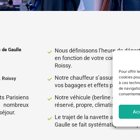
s de Gaulle
Nous définissons l’heure de départ
en fonction de votre convocation à 
Roissy.
Pour offrir 
Notre chauffeur s’assure du char
cookies pour
, Roissy
à ces techn
vos bagages et effets personnels.
de navigatio
consentement
ts Parisiens
Notre véhicule (berline ou VAN) v
de nombreux
réservé, propre, climatisé et désin
Ac
séjour.
Le trajet de la navette aéroport ve
Gaulle se fait systématiquement p
tournée de ramassage ou dépose, 