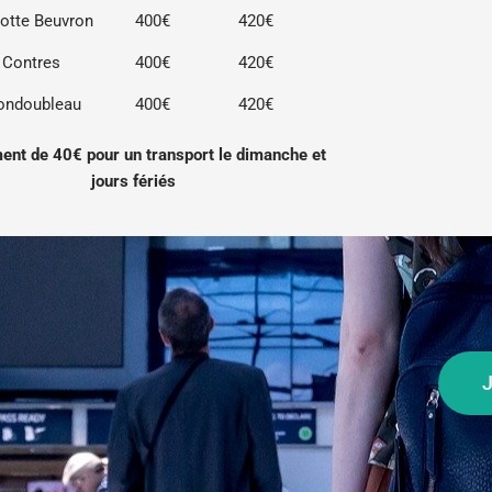
otte Beuvron
400€
420€
Contres
400€
420€
ndoubleau
400€
420€
ent de 40€ pour un transport le dimanche et
jours fériés
J