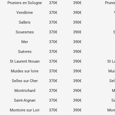
Pruniers en Sologne
370€
390€
Pruni
Vendôme
370€
390€
Salbris
370€
390€
Souesmes
370€
390€
Mer
370€
390€
Suèvres
370€
390€
St Laurent Nouan
370€
390€
St L
Muides sur loire
370€
390€
Mui
Selles sur Cher
370€
390€
Sel
Montrichard
370€
390€
M
Saint-Aignan
370€
390€
S
Montoire sur Loir
370€
390€
Mont