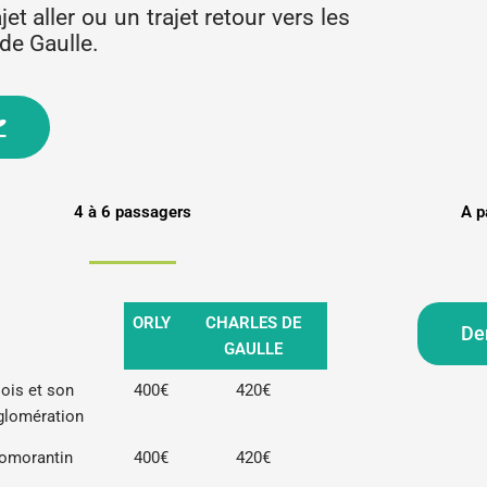
et aller ou un trajet retour vers les
de Gaulle.
4 à 6 passagers
A p
ORLY
CHARLES DE
De
GAULLE
lois et son
400€
420€
glomération
omorantin
400€
420€