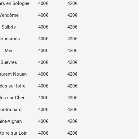
ers en Sologne
400€
420€
Vendôme
400€
420€
Salbris
400€
420€
Souesmes
400€
420€
Mer
400€
420€
Suèvres
400€
420€
aurent Nouan
400€
420€
des sur loire
400€
420€
les sur Cher
400€
420€
ontrichard
400€
420€
aint-Aignan
400€
420€
oire sur Loir
400€
420€