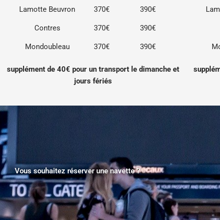
Lamotte Beuvron
370€
390€
Lam
Contres
370€
390€
Mondoubleau
370€
390€
Mo
supplément de 40€ pour un transport le dimanche et
supplém
jours fériés
Vous souhaitez réserver une navette ?