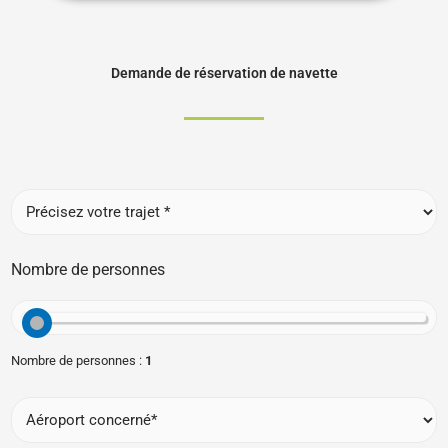
Demande de réservation de navette
C
h
o
i
Nombre de personnes
s
i
s
s
e
Nombre de personnes :
1
z
v
A
o
é
t
r